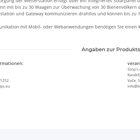
rgung der Wetterstation erfolgt über ein integriertes Solarpanel 
nn mit bis zu 30 Waagen zur Überwachung von 30 Bienenvölkern a
station und Gateway kommunizieren drahtlos und können bis zu 1
unikation mit Mobil- oder Webanwendungen benötigen Sie einen 
Angaben zur Produkts
ormationen:
veran
Strip's
Kandrše
 1252
Vače, 
ips.eu
info@b