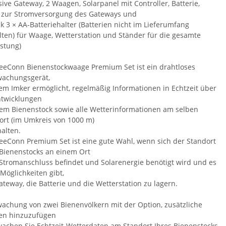
sive Gateway, 2 Waagen, Solarpanel mit Controller, Batterie,
 zur Stromversorgung des Gateways und
ck 3 × AA-Batteriehalter (Batterien nicht im Lieferumfang
lten) für Waage, Wetterstation und Ständer für die gesamte
stung)
eeConn Bienenstockwaage Premium Set ist ein drahtloses
achungsgerät,
em Imker ermöglicht, regelmäßig Informationen in Echtzeit über
ntwicklungen
nem Bienenstock sowie alle Wetterinformationen am selben
ort (im Umkreis von 1000 m)
halten.
eeConn Premium Set ist eine gute Wahl, wenn sich der Standort
 Bienenstocks an einem Ort
Stromanschluss befindet und Solarenergie benötigt wird und es
 Möglichkeiten gibt,
ateway, die Batterie und die Wetterstation zu lagern.
achung von zwei Bienenvölkern mit der Option, zusätzliche
n hinzuzufügen
achen Sie Echtzeit-Wetterdaten am Standort Ihres Bienenstocks