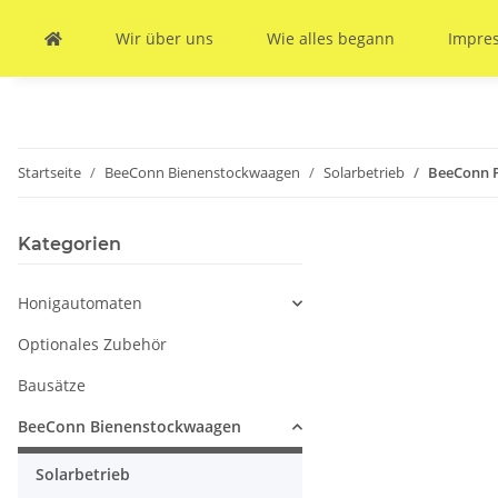
Wir über uns
Wie alles begann
Impre
Startseite
BeeConn Bienenstockwaagen
Solarbetrieb
BeeConn P
Kategorien
Honigautomaten
Optionales Zubehör
Bausätze
BeeConn Bienenstockwaagen
Solarbetrieb