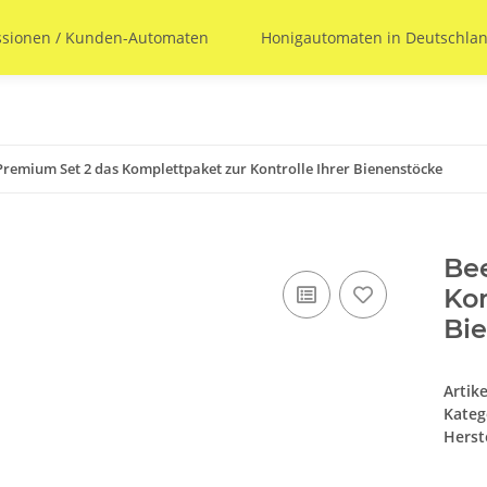
ssionen / Kunden-Automaten
Honigautomaten in Deutschl
remium Set 2 das Komplettpaket zur Kontrolle Ihrer Bienenstöcke
Be
Kom
Bi
Artik
Kateg
Herste