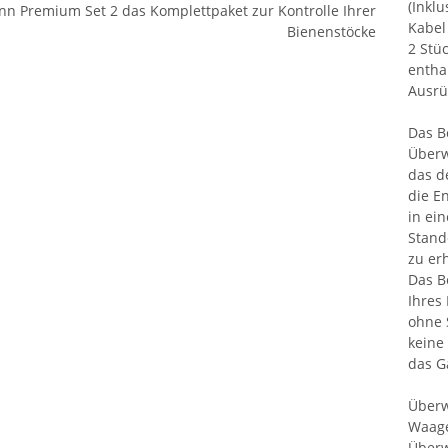
(Inklu
Kabel
2 Stü
entha
Ausrü
Das B
Überw
das d
die E
in ei
Stand
zu er
Das B
Ihres
ohne 
keine
das G
Überw
Waage
Überw