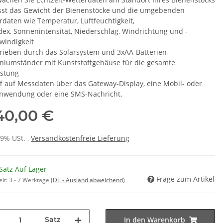
sst das Gewicht der Bienenstöcke und die umgebenden
rdaten wie Temperatur, Luftfeuchtigkeit,
dex, Sonnenintensität, Niederschlag, Windrichtung und -
windigkeit
rieben durch das Solarsystem und 3xAA-Batterien
niumständer mit Kunststoffgehäuse für die gesamte
stung
ff auf Messdaten über das Gateway-Display, eine Mobil- oder
wendung oder eine SMS-Nachricht.
140,00 €
19% USt. ,
Versandkostenfreie Lieferung
Satz Auf Lager
Frage zum Artikel
eit:
3 - 7 Werktage
(DE - Ausland abweichend)
Satz
In den Warenkorb