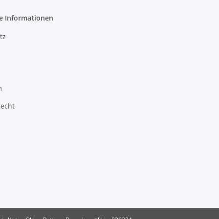
e Informationen
tz
m
recht