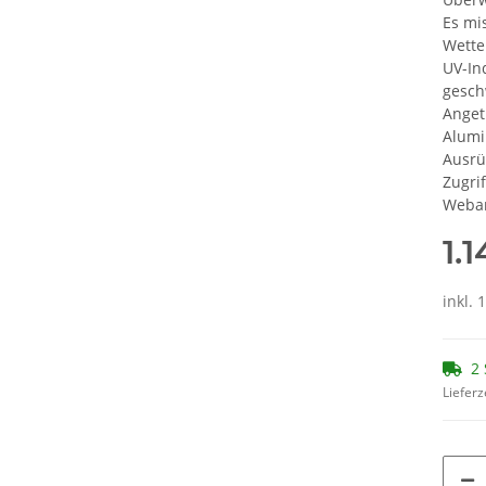
Es mi
Wette
UV-In
gesch
Anget
Alumi
Ausrü
Zugri
Weban
1.
inkl. 
2 
Lieferz