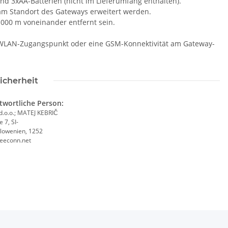
und 3xAA-Batterien (nicht im Lieferumfang enthalten).
m Standort des Gateways erweitert werden.
000 m voneinander entfernt sein.
WLAN-Zugangspunkt oder eine GSM-Konnektivität am Gateway-
icherheit
twortliche Person:
 d.o.o.; MATEJ KEBRIČ
 7, SI-
Slowenien, 1252
eeconn.net