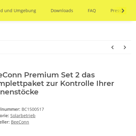
and und Umgebung
Downloads
FAQ
Presse
eConn Premium Set 2 das
plettpaket zur Kontrolle Ihrer
enenstöcke
elnummer:
BC1500517
orie:
Solarbetrieb
ller:
BeeConn