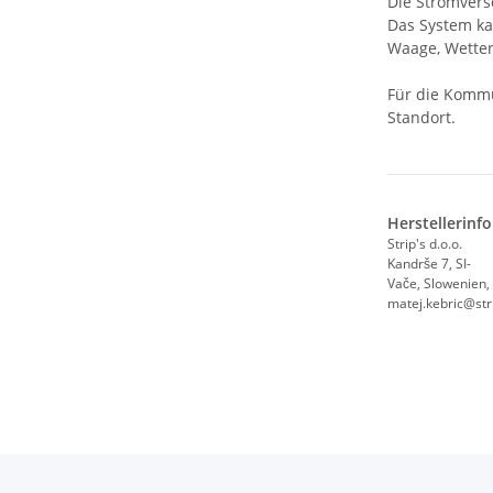
Die Stromverso
Das System ka
Waage, Wetter
Für die Komm
Standort.
Herstellerinf
Strip's d.o.o.
Kandrše 7, SI-
Vače, Slowenien,
matej.kebric@str