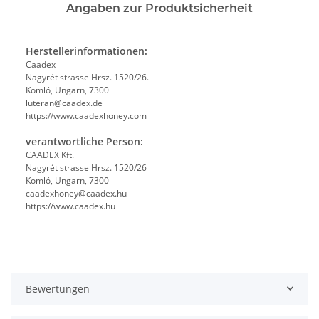
Angaben zur Produktsicherheit
Herstellerinformationen:
Caadex
Nagyrét strasse Hrsz. 1520/26.
Komló, Ungarn, 7300
luteran@caadex.de
https://www.caadexhoney.com
verantwortliche Person:
CAADEX Kft.
Nagyrét strasse Hrsz. 1520/26
Komló, Ungarn, 7300
caadexhoney@caadex.hu
https://www.caadex.hu
Bewertungen