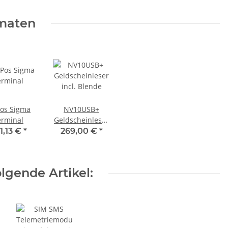
maten
os Sigma
NV10USB+
erminal
Geldscheinleser
incl. Blende
1,13 €
*
269,00 €
*
lgende Artikel: