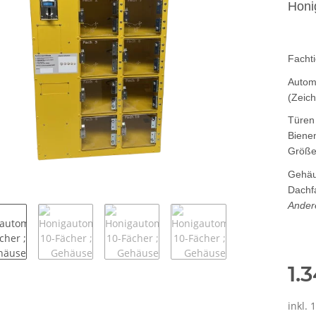
Honi
Facht
Autom
(Zeic
Türen
Biene
Größe:
Gehäu
Dachf
Ander
1.
inkl. 