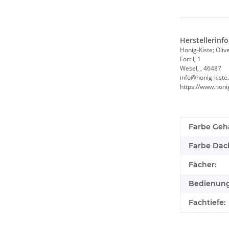
Herstellerinf
Honig-Kiste; Oliv
Fort I, 1
Wesel, , 46487
info@honig-kiste
https://www.honi
Farbe Geh
Farbe Dac
Fächer:
Bedienung
Fachtiefe: