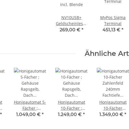
NV10USB+
MyPos Sigma
Geldscheinleser
Terminal
incl. Blende
269,00 €
*
451,13 €
*
Ähnliche Art
t
Honigautomat 5-
Honigautomat
Honigautomat
Fächer ;
10-Fächer ;
10-Fächer
Gehäuse
Gehäuse
Zahlenfeld
*
1.049,00 €
*
1.249,00 €
*
1.349,00 €
*
ch
Rapsgelb, Dach
Rapsgelb, Dach
240mm
Schwarz,
Schwarz;
Fachtiefe