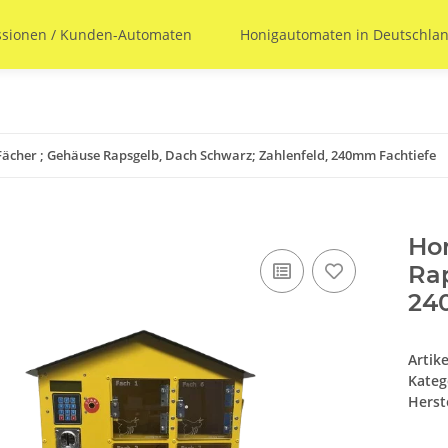
ssionen / Kunden-Automaten
Honigautomaten in Deutschl
ächer ; Gehäuse Rapsgelb, Dach Schwarz; Zahlenfeld, 240mm Fachtiefe
Ho
Rap
24
Artik
Kateg
Herste