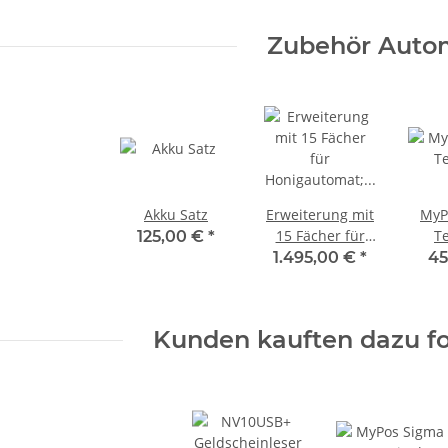
Zubehör Auto
Akku Satz
Erweiterung mit
MyP
15 Fächer für
T
125,00 €
*
Honigautomat;
1.495,00 €
*
45
Gehäuse
rapsgelb, Dach
schwarz;
Kunden kauften dazu fo
240mm
Fachtiefe