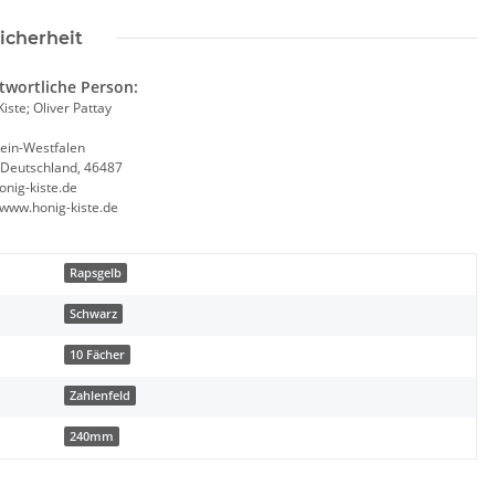
icherheit
twortliche Person:
iste; Oliver Pattay
ein-Westfalen
 Deutschland, 46487
onig-kiste.de
/www.honig-kiste.de
Rapsgelb
Schwarz
10 Fächer
Zahlenfeld
240mm