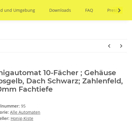
and und Umgebung
Downloads
FAQ
Presse
nigautomat 10-Fächer ; Gehäuse
sgelb, Dach Schwarz; Zahlenfeld,
0mm Fachtiefe
elnummer:
95
orie:
Alle Automaten
ller:
Honig-Kiste