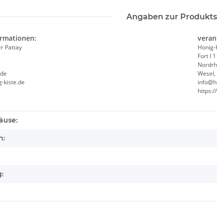
Angaben zur Produkts
ormationen:
veran
er Pattay
Honig-K
Fort I 1
Nordrh
.de
Wesel,
g-kiste.de
info@h
https:/
äuse:
h:
: