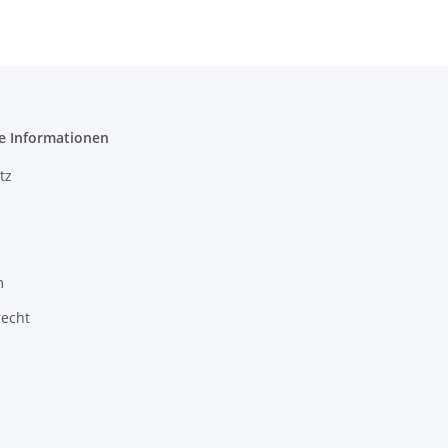
Zahlenfeld
Zahlenfeld,
Kundenwunsch
240mm
180mm
Fachtiefe
Fachtiefe
e Informationen
tz
m
recht