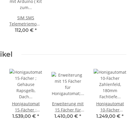
SIM SMS
Telemetriemodul
mit Arduino ( Kit
112,00 €
*
zum nachrüsten
)
ikel
Honigautomat
Erweiterung mit
Honigautomat
15-Fächer ;
15 Fächer für
10-Fächer
Gehäuse
Honigautomat;
Zahlenfeld,
1.539,00 €
*
1.410,00 €
*
1.249,00 €
*
Rapsgelb, Dach
Gehäuse
180mm
Schwarz;
rapsgelb, Dach
Fachtiefe