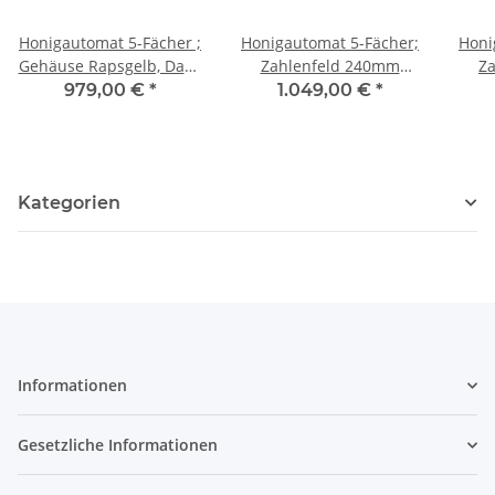
Honigautomat 5-Fächer ;
Honigautomat 5-Fächer;
Honi
Gehäuse Rapsgelb, Dach
Zahlenfeld 240mm
Z
Schwarz, Zahlenfeld
Fachtiefe
979,00 €
*
1.049,00 €
*
180mm Fachtiefe
Kundenwunsch
Kategorien
Informationen
Gesetzliche Informationen