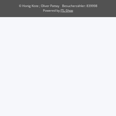
© Honig Kiste ; Oliver Pattay
Besucherzähler: 839998
Powered by
JTL-Shop