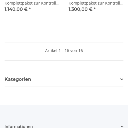
Komplettpaket zur Kontrolle
Komplettpaket zur Kontrolle
Ihrer Bienenstöcke
Ihrer Bienenstöcke
1.140,00 €
*
1.300,00 €
*
Artikel 1 - 16 von 16
Kategorien
Informationen