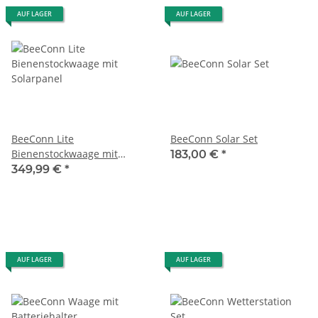
AUF LAGER
AUF LAGER
BeeConn Lite
BeeConn Solar Set
Bienenstockwaage mit
183,00 €
*
Solarpanel
349,99 €
*
AUF LAGER
AUF LAGER