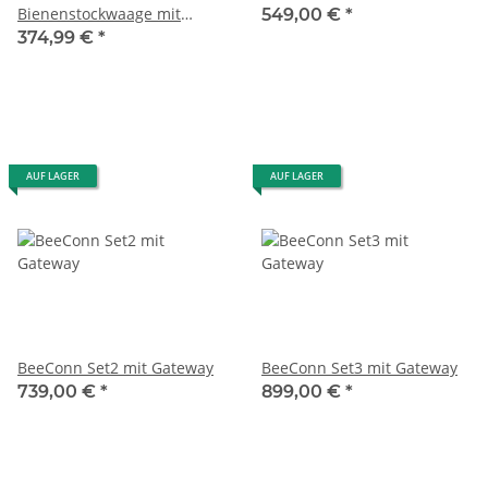
Bienenstockwaage mit
549,00 €
*
Solarpanel und GPS
374,99 €
*
AUF LAGER
AUF LAGER
BeeConn Set2 mit Gateway
BeeConn Set3 mit Gateway
739,00 €
*
899,00 €
*