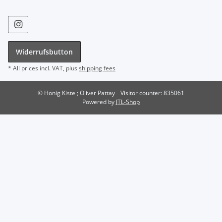
Widerrufsbutton
* All prices incl. VAT, plus
shipping fees
© Honig Kiste ; Oliver Pattay
Visitor counter: 835061
Powered by
JTL-Shop