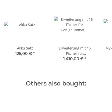
Akku Satz
Erweiterung mit 15
MyP
Fächer für
125,00 €
*
Honigautomat; Gehäuse
1.410,00 €
*
rapsgelb, Dach schwarz;
180mm Fachtiefe
Others also bought: