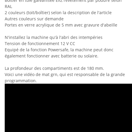
Boîtier en tôle galvanisée Elo, revêtement par poudre selon
RAL
2 couleurs (toit/boîtier) selon la description de l'article
Autres couleurs sur demande
Portes en verre acrylique de 5 mm avec gravure d'abeille
N'installez la machine qu'à l'abri des intempéries
Tension de fonctionnement 12 V CC
Equipé de la fonction Powersafe, la machine peut donc
également fonctionner avec batterie ou solaire.
La profondeur des compartiments est de 180 mm.
Voici une vidéo de mat grn, qui est responsable de la grande
programmation.