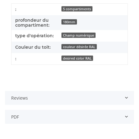
:
5 compartiments
profondeur du
180mm
compartiment:
type d'opération:
Champ numérique
Couleur du toit:
couleur désirée RAL
:
desired color RAL
Reviews
PDF