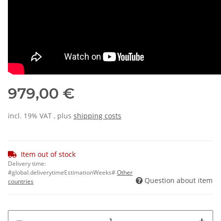
979,00 €
incl. 19% VAT , plus
shipping costs
Item out of stock
Delivery time:
#global.deliverytimeEstimationWeeks#
Other
Question about item
countries