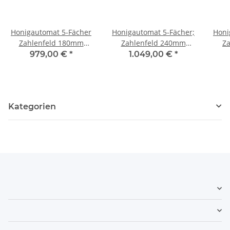
Honigautomat 5-Fächer
Honigautomat 5-Fächer;
Honi
Zahlenfeld 180mm
Zahlenfeld 240mm
Z
Fachtiefe
Fachtiefe
979,00 €
*
1.049,00 €
*
Kundenwunsch
Kundenwunsch
Kategorien