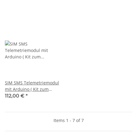
SIM SMS Telemetriemodul
mit Arduino ( Kit zum
nachrüsten )
112,00 €
*
Items 1 - 7 of 7