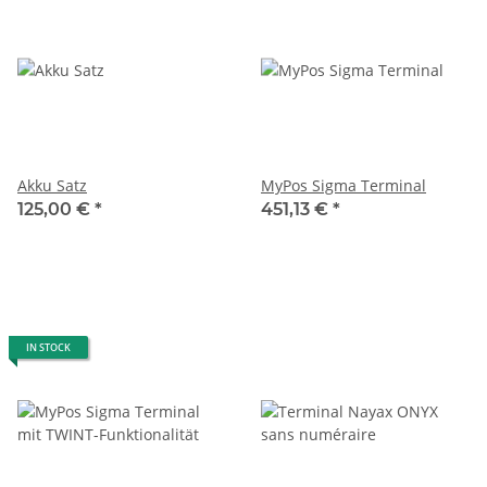
Akku Satz
MyPos Sigma Terminal
125,00 €
*
451,13 €
*
IN STOCK