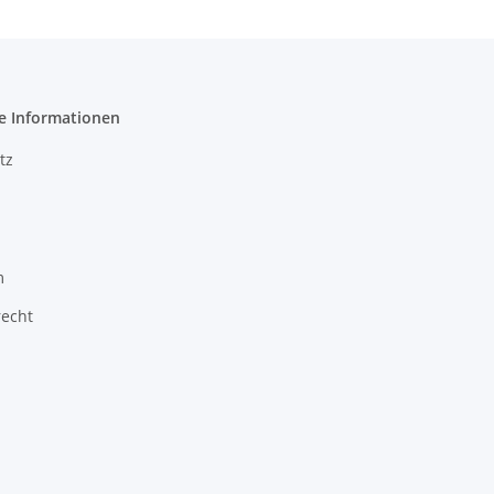
e Informationen
tz
m
recht