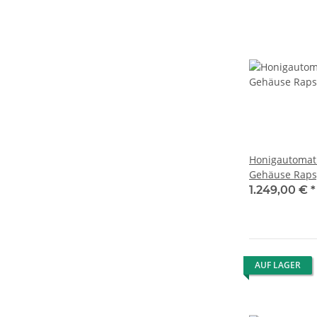
Honigautomat 
Gehäuse Raps
Schwarz; Zah
1.249,00 €
*
Fachtiefe
AUF LAGER