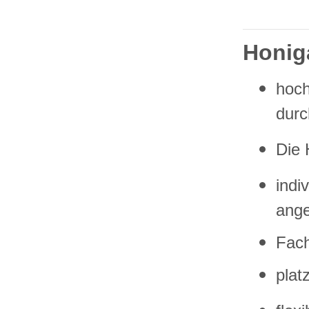
Honiga
hoch
durc
Die 
indi
ang
Fach
plat