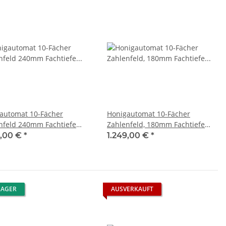
automat 10-Fächer
Honigautomat 10-Fächer
nfeld 240mm Fachtiefe
Zahlenfeld, 180mm Fachtiefe
enwunsch
Kundenwunsch
9,00 €
*
1.249,00 €
*
LAGER
AUSVERKAUFT