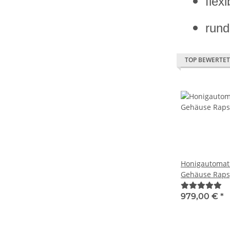
flex
run
TOP BEWERTET
Honigautomat 
Gehäuse Raps
Schwarz, Zah
Fachtiefe
979,00 €
*