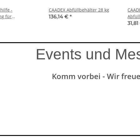
ilfe -
CAADEX Abfüllbehälter 28 kg
CAADE
ng für
Abfül
136,14 €
*
 28 kg, 35 kg und
31,81
Events und Me
Komm vorbei - Wir freue