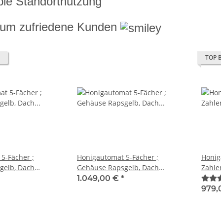
ible Standortnutzung
dum zufriedene Kunden
TOP 
5-Fächer ;
Honigautomat 5-Fächer ;
Honig
gelb, Dach
Gehäuse Rapsgelb, Dach
Zahle
lenfeld 180mm
Schwarz, Zahlenfeld 240mm
Kund
1.049,00 €
*
Fachtiefe
979,