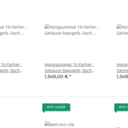
10-Fächer ;
Honigautomat 10-Fächer ;
Honig
gelb, Dach
Gehäuse Rapsgelb, Dach
Zahle
lenfeld, 180mm
Schwarz; Zahlenfeld, 240mm
Kund
1.349,00 €
*
1.34
Fachtiefe
AUF LAGER
AUF 