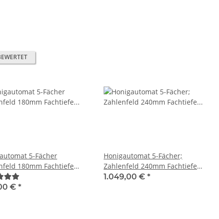
BEWERTET
automat 5-Fächer
Honigautomat 5-Fächer;
nfeld 180mm Fachtiefe
Zahlenfeld 240mm Fachtiefe
enwunsch
Kundenwunsch
1.049,00 €
*
00 €
*