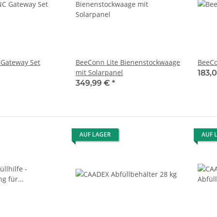
Gateway Set
BeeConn Lite Bienenstockwaage
BeeCo
mit Solarpanel
183,
349,99 €
*
AUF LAGER
AUF 