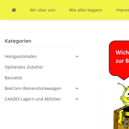
Wir über uns
Wie alles begann
Impre
Kategorien
Honigautomaten
Optionales Zubehör
Bausätze
BeeConn Bienenstockwaagen
CAADEX Lagern und Abfüllen