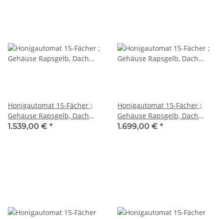
Honigautomat 15-Fächer ;
Honigautomat 15-Fächer ;
Gehäuse Rapsgelb, Dach
Gehäuse Rapsgelb, Dach
Schwarz; Zahlenfeld,
Schwarz; Zahlenfeld,
1.539,00 €
*
1.699,00 €
*
180mm Fachtiefe
240mm Fachtiefe