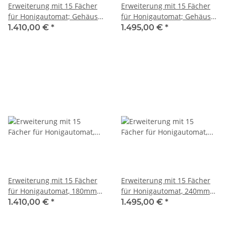
Erweiterung mit 15 Fächer
Erweiterung mit 15 Fächer
für Honigautomat; Gehäuse
für Honigautomat; Gehäuse
rapsgelb, Dach schwarz;
rapsgelb, Dach schwarz;
1.410,00 €
*
1.495,00 €
*
180mm Fachtiefe
240mm Fachtiefe
Erweiterung mit 15 Fächer
Erweiterung mit 15 Fächer
für Honigautomat, 180mm
für Honigautomat, 240mm
Fachtiefe Kundenwunsch
Fachtiefe Kundenwunsch
1.410,00 €
*
1.495,00 €
*