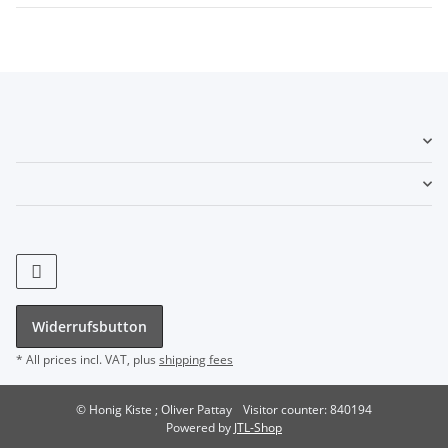
Widerrufsbutton
* All prices incl. VAT, plus
shipping fees
© Honig Kiste ; Oliver Pattay
Visitor counter: 840194
Powered by
JTL-Shop