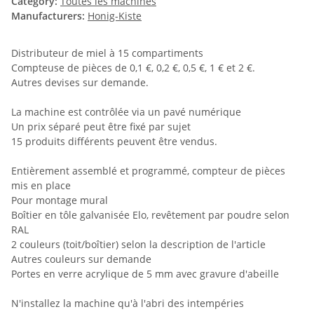
Category:
Toutes les machines
Manufacturers:
Honig-Kiste
Distributeur de miel à 15 compartiments
Compteuse de pièces de 0,1 €, 0,2 €, 0,5 €, 1 € et 2 €.
Autres devises sur demande.
La machine est contrôlée via un pavé numérique
Un prix séparé peut être fixé par sujet
15 produits différents peuvent être vendus.
Entièrement assemblé et programmé, compteur de pièces
mis en place
Pour montage mural
Boîtier en tôle galvanisée Elo, revêtement par poudre selon
RAL
2 couleurs (toit/boîtier) selon la description de l'article
Autres couleurs sur demande
Portes en verre acrylique de 5 mm avec gravure d'abeille
N'installez la machine qu'à l'abri des intempéries