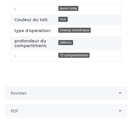
:
Jaune colza
Couleur du toit:
noir
type d'opération:
Champ numérique
profondeur du
240mm
compartiment:
:
15 compartiments
Reviews
PDF