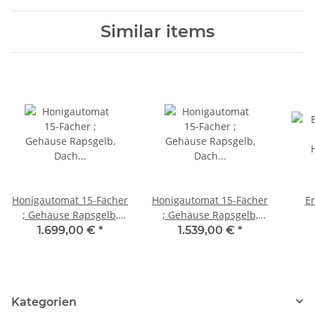
Similar items
Honigautomat 15-Fächer
Honigautomat 15-Fächer
Er
; Gehäuse Rapsgelb,
; Gehäuse Rapsgelb,
Dach Schwarz;
Dach Schwarz;
Honi
1.699,00 €
*
1.539,00 €
*
Zahlenfeld, 240mm
Zahlenfeld, 180mm
raps
Fachtiefe
Fachtiefe
1
Kategorien