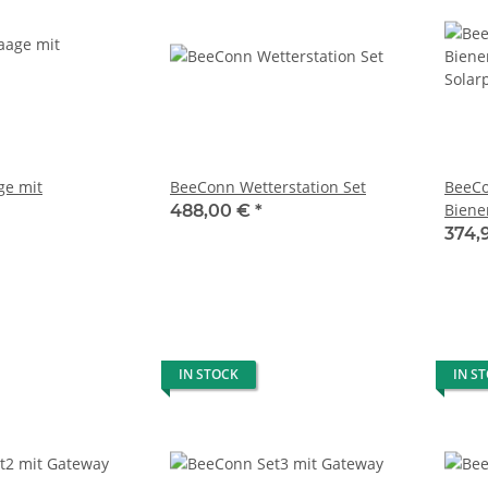
e mit
BeeConn Wetterstation Set
BeeCo
Biene
488,00 €
*
Solar
374,
IN STOCK
IN S