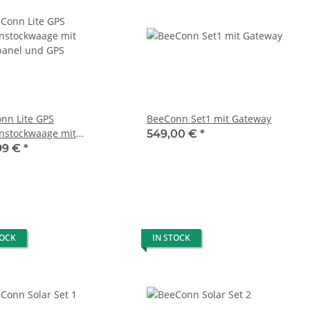
nn Lite GPS
BeeConn Set1 mit Gateway
nstockwaage mit
549,00 €
*
panel und GPS
99 €
*
TOCK
IN STOCK