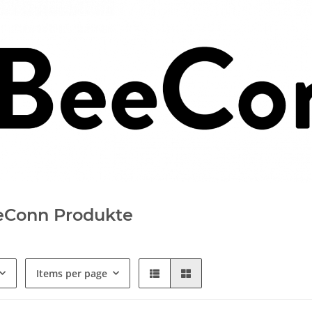
eConn Produkte
Items per page