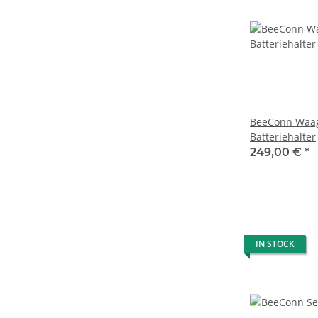
BeeConn Waag
Batteriehalter
249,00 €
*
IN STOCK