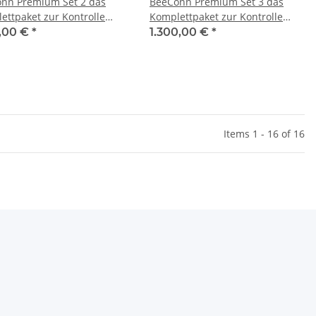
nn Premium Set 2 das
BeeConn Premium Set 3 das
ettpaket zur Kontrolle
Komplettpaket zur Kontrolle
 Bienenstöcke
Ihrer Bienenstöcke
0,00 €
*
1.300,00 €
*
Items 1 - 16 of 16