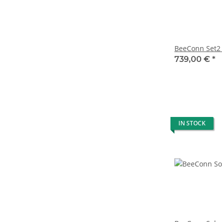
BeeConn Set2
739,00 €
*
IN STOCK