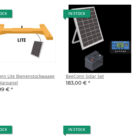
TOCK
IN STOCK
nn Lite Bienenstockwaage
BeeConn Solar Set
olarpanel
183,00 €
*
99 €
*
TOCK
IN STOCK