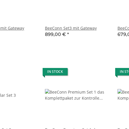
 mit Gateway
BeeConn Set3 mit Gateway
BeeCo
899,00 €
*
679,
IN STOCK
IN S