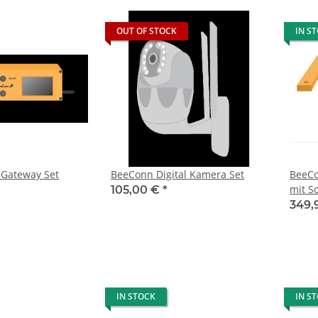
OUT OF STOCK
IN S
Gateway Set
BeeConn Digital Kamera Set
BeeCo
mit S
105,00 €
*
349,
IN STOCK
IN S